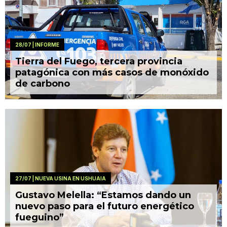
28/07
| INFORME
Tierra del Fuego, tercera provincia
patagónica con más casos de monóxido
de carbono
27/07
| NUEVA USINA EN USHUAIA
Gustavo Melella: “Estamos dando un
nuevo paso para el futuro energético
fueguino”