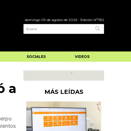
domingo 09 de agosto de 2026
- Edición Nº782
SOCIALES
VIDEOS
ó a
MÁS LEÍDAS
uerpo
mientos