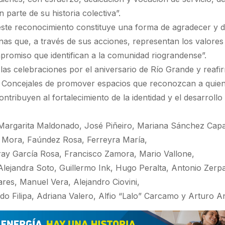
 parte de su historia colectiva”.
ste reconocimiento constituye una forma de agradecer y 
inas que, a través de sus acciones, representan los valores
mpromiso que identifican a la comunidad riograndense”.
 las celebraciones por el aniversario de Río Grande y reafi
Concejales de promover espacios que reconozcan a quien
ntribuyen al fortalecimiento de la identidad y el desarrollo 
argarita Maldonado, José Piñeiro, Mariana Sánchez Capa
 Mora, Faúndez Rosa, Ferreyra María,
y García Rosa, Francisco Zamora, Mario Vallone,
 Alejandra Soto, Guillermo Ink, Hugo Peralta, Antonio Zerp
nares, Manuel Vera, Alejandro Ciovini,
do Filipa, Adriana Valero, Alfio “Lalo” Carcamo y Arturo A