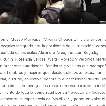
 en el Museo Municipal “Virginia Choquintel” y contó con l
cejales integrado por la presidente de la institución, conce
añada de los ediles Alejandra Arce, Jonatan Bogado,
o Runin, Florencia Vargas, Walter Abregù y Verónica Martí
n presentes autoridades, familiares y vecinos que acompa
o a hombres y mujeres que, desde distintos ámbitos, han
cial, cultural, educativo, deportivo e institucional de Río Gr
 uno de los homenajeados recibió un reconocimiento instit
imiento de toda la comunidad por su trayectoria y legado.
destacaron la importancia de “visibilizar y poner en valor el
ienes, con esfuerzo, dedicación y vocación de servicio, d