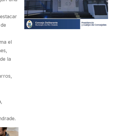
destacar
 de
rma el
es,
de la
rros,
a,
ndrade.