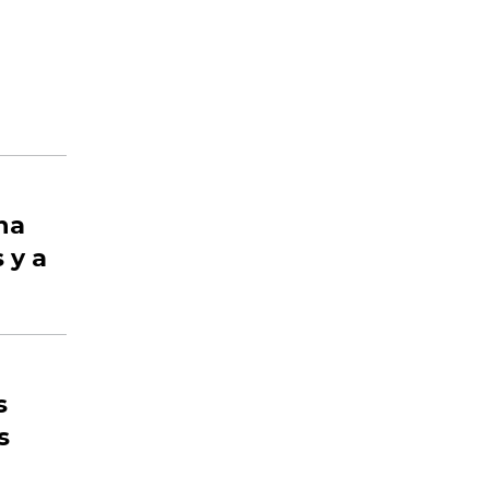
na
 y a
s
s