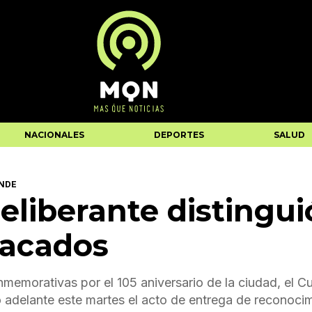
NACIONALES
DEPORTES
SALUD
ANDE
eliberante distingui
tacados
nmemorativas por el 105 aniversario de la ciudad, el C
 adelante este martes el acto de entrega de reconoci