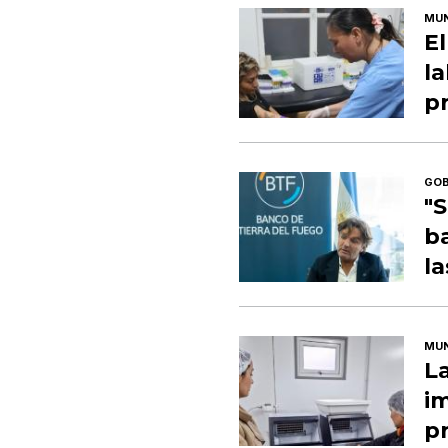
MUN
El
la
p
GOB
"
ba
l
MUN
L
i
p