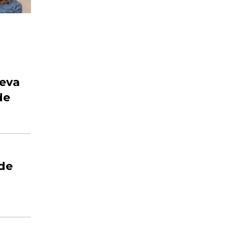
ueva
de
 de