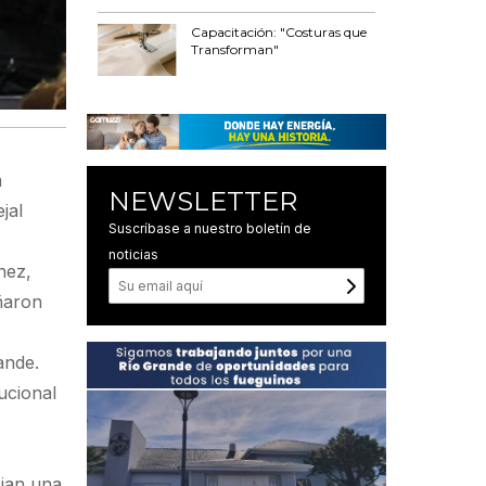
Capacitación: "Costuras que
Transforman"
a
NEWSLETTER
jal
Suscríbase a nuestro boletín de
noticias
nez,
ñaron
ande.
ucional
ejan una