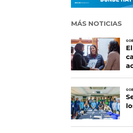
MÁS NOTICIAS
GOB
E
ca
ac
GOB
Se
l