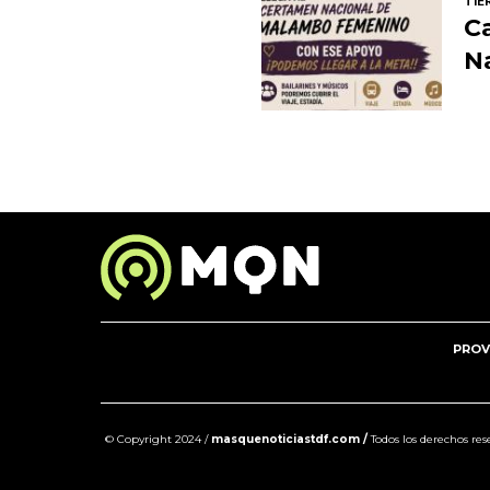
TIE
C
N
PROV
© Copyright 2024 /
masquenoticiastdf.com /
Todos los derechos re