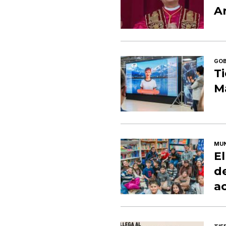
A
GOB
Ti
M
MUN
El
de
ac