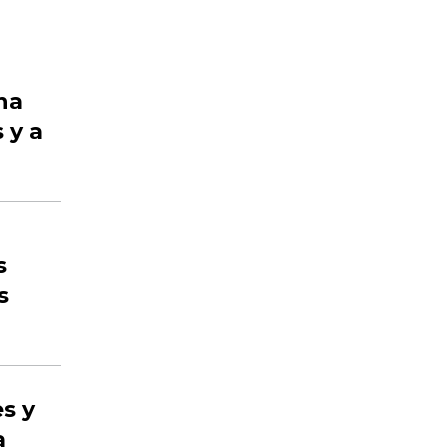
na
 y a
s
s
s y
a