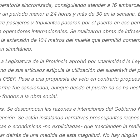
peratoria sincronizada, consiguiendo atender a 16 embarca
n un período menor a 24 horas y más de 30 en la semana. E
e pasajeros y tripulantes pasaron por el puerto en ese per
operadores internacionales. Se realizaron obras de infraes
a extensión de 104 metros del muelle que permitió comen
en simultáneo.
La Legislatura de la Provincia aprobó por unanimidad le Le
o de sus artículos estipula la utilización del superávit del 
la OSEF. Pese a una propuesta de veto en contrario propues
 norma fue sancionada, aunque desde el puerto no se ha hec
 fondos a la obra social.
es
. Se desconocen las razones e intenciones del Gobierno 
ención. Se están instalando narrativas preocupantes respec
cas o económicas -no explicitadas- que trascienden la reali
tar detrás de una medida de esta magnitud. No hay ningún