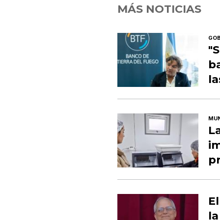
MÁS NOTICIAS
GOB
"
ba
l
MUN
L
i
p
El
la