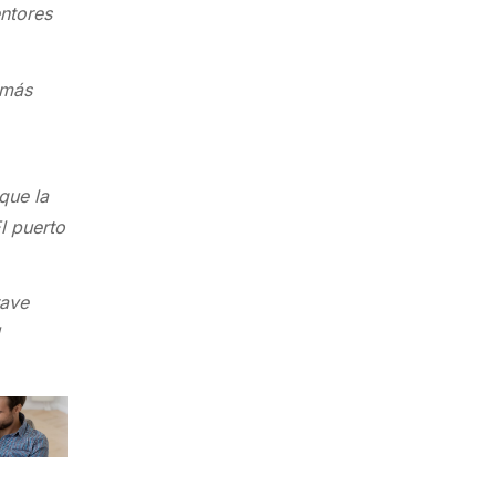
entores
 más
que la
l puerto
rave
d