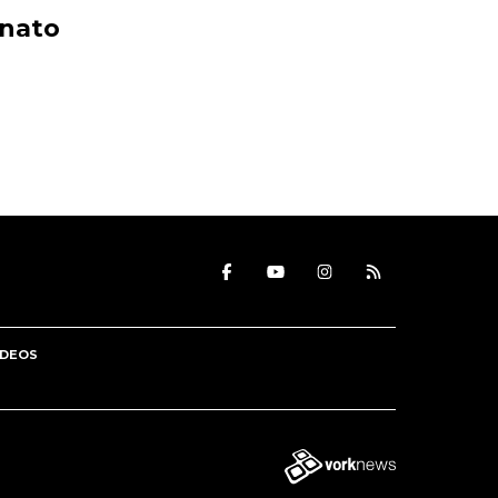
onato
IDEOS