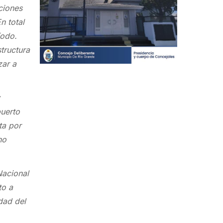
ciones
n total
íodo.
tructura
zar a
y
puerto
ta por
ho
Nacional
to a
dad del