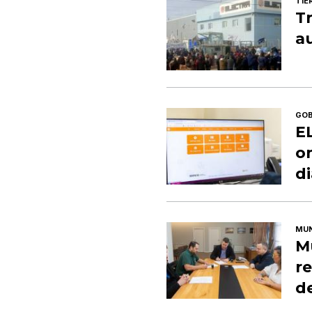
TIE
Tr
a
GOB
E
on
d
MUN
M
re
de