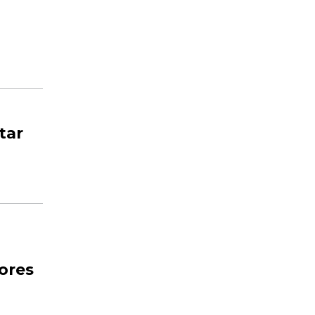
tar
dores