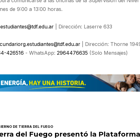
drá comunicarse a las oficinas de la Supervisión del Nivel
nes de 9:00 a 13:00 horas.
estudiantes@tdf.edu.ar
| Dirección: Laserre 633
cundariorg.estudiantes@tdf.edu.ar
| Dirección: Thorne 194
64-426516
- WhatsApp:
2964476635
(Solo Mensajes)
IERNO DE TIERRA DEL FUEGO
erra del Fuego presentó la Plataform