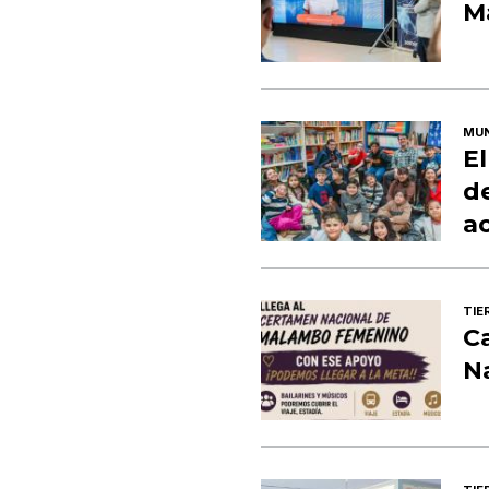
M
MUN
El
de
ac
TIE
C
N