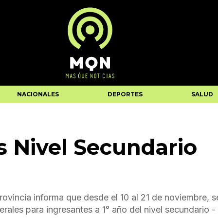
NACIONALES
DEPORTES
SALUD
s Nivel Secundario
rovincia informa que desde el 10 al 21 de noviembre, s
erales para ingresantes a 1° año del nivel secundario -