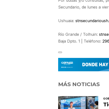
Por dudas y/o consultas, po
Secundario, de lunes a vier
Ushuaia:
stnsecundarioush.
Río Grande / Tolhuin:
stnse
Baja Dpto. 1 | Teléfono:
29
MÁS NOTICIAS
GOB
Ti