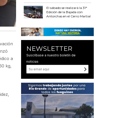
El sábado se realizará la 31°
Edición de la Bajada con
Antorchas en el Cerro Martial
rvación
NEWSLETTER
enzó
Suscríbase a nuestro boletín de
édico a
noticias
60 kg,
idez,