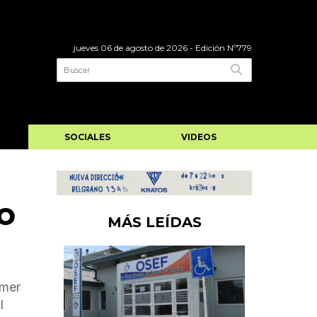
jueves 06 de agosto de 2026
- Edición Nº779
SOCIALES
VIDEOS
o
MÁS LEÍDAS
imer
l