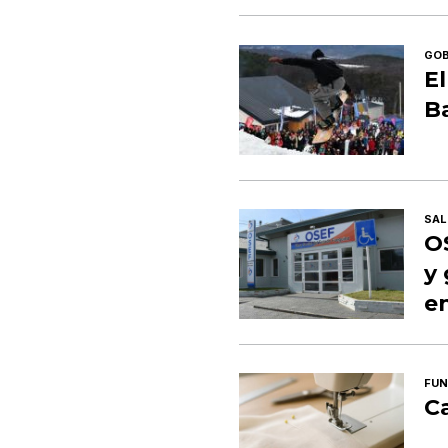
GOB
El
Ba
SAL
O
y
en
FUN
C