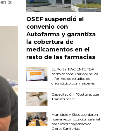
en la
OSEF suspendió el
convenio con
Autofarma y garantiza
la cobertura de
medicamentos en el
resto de las farmacias
EL Portal PACIENTE TDF
permite consultar online los
informes de estudios de
diagnóstico por imágenes
Capacitación: "Costuras que
Transforman"
Municipio y Sitos acordaron
nueva recomposición salarial
para los trabajadores de
Obras Sanitarias