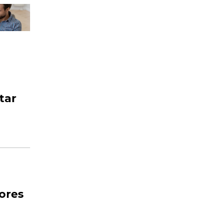
tar
dores