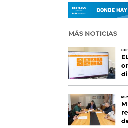
MÁS NOTICIAS
GOB
E
on
d
MUN
M
re
de