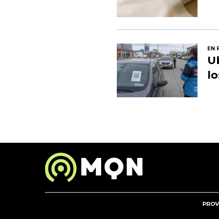
EN 
U
l
PROV