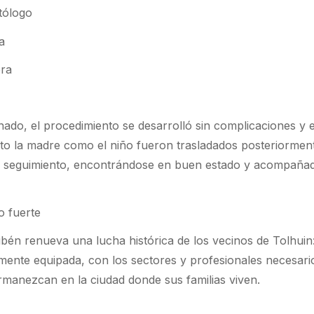
tólogo
a
era
nado, el procedimiento se desarrolló sin complicaciones y e
nto la madre como el niño fueron trasladados posteriormen
y seguimiento, encontrándose en buen estado y acompaña
o fuerte
ubén renueva una lucha histórica de los vecinos de Tolhuin
lmente equipada, con los sectores y profesionales necesari
manezcan en la ciudad donde sus familias viven.