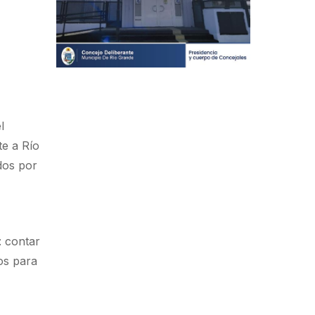
l
te a Río
dos por
: contar
os para